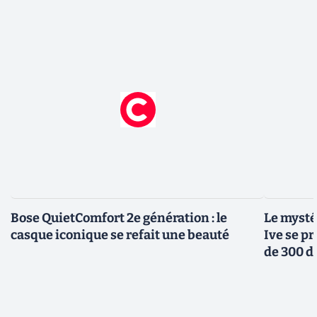
Bose QuietComfort 2e génération : le
Le mysté
casque iconique se refait une beauté
Ive se pr
de 300 d