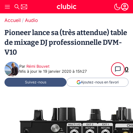
Accueil
Audio
Pioneer lance sa (très attendue) table
de mixage DJ professionnelle DVM-
V10
Par
Rémi Bouvet
0
Mis à jour le
19 janvier 2020 à 15h27
Suivez-nous
Ajoutez-nous en favori