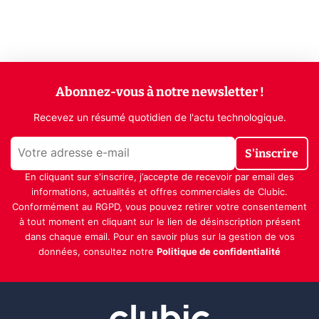
Abonnez-vous à notre newsletter !
Recevez un résumé quotidien de l'actu technologique.
S'inscrire
En cliquant sur s'inscrire, j’accepte de recevoir par email des
informations, actualités et offres commerciales de Clubic.
Conformément au RGPD, vous pouvez retirer votre consentement
à tout moment en cliquant sur le lien de désinscription présent
dans chaque email. Pour en savoir plus sur la gestion de vos
données, consultez notre
Politique de confidentialité