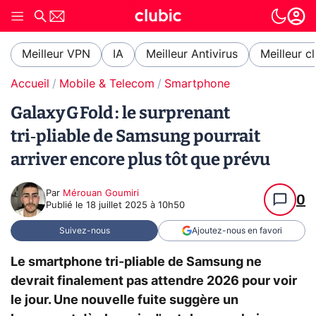
Meilleur VPN
IA
Meilleur Antivirus
Meilleur c
Accueil
Mobile & Telecom
Smartphone
Galaxy G Fold : le surprenant
tri‑pliable de Samsung pourrait
arriver encore plus tôt que prévu
Par
Mérouan Goumiri
0
Publié le
18 juillet 2025 à 10h50
Suivez-nous
Ajoutez-nous en favori
Le smartphone tri-pliable de Samsung ne
devrait finalement pas attendre 2026 pour voir
le jour. Une nouvelle fuite suggère un