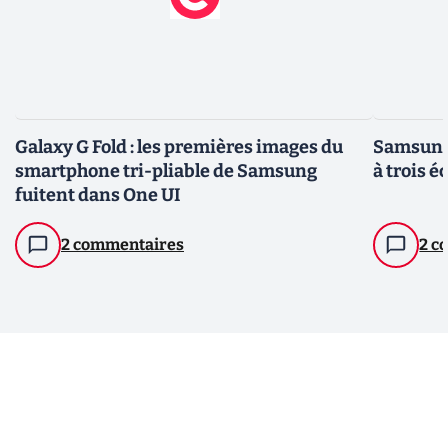
Galaxy G Fold : les premières images du
Samsung
smartphone tri-pliable de Samsung
à trois é
fuitent dans One UI
2 commentaires
2 c