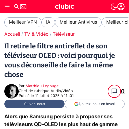
Meilleur VPN
IA
Meilleur Antivirus
Meilleur c
Accueil
TV & Vidéo
Téléviseur
Il retire le filtre antireflet de son
téléviseur OLED : voici pourquoi je
vous déconseille de faire la même
chose
Par
Matthieu Legouge
0
Chef de rubrique Audio/Vidéo
Publié le
11 juillet 2025 à 11h01
Suivez-nous
Ajoutez-nous en favori
Alors que Samsung persiste à proposer ses
téléviseurs QD-OLED les plus haut de gamme