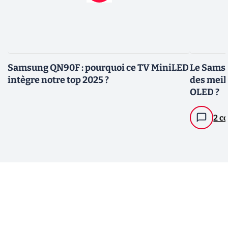
Samsung QN90F : pourquoi ce TV MiniLED
Le Samsu
intègre notre top 2025 ?
des meill
OLED ?
2 c