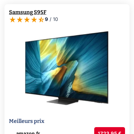
Samsung S95F
9
/
10
Meilleurs prix
amazon.fr
1723,95 €