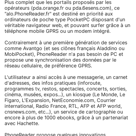
Plus complet que les portails proposés par les
opérateurs (pda.orange.fr ou pda.6esens.com), ce
"alo.PhoneReader.fr" est destiné en priorité aux
ordinateurs de poche type PocketPC disposant d'un
véritable navigateur web, et pouvant surfer grâce à un
téléphone mobile GPRS ou un modem intégré.
Contrairement à une première génération de services
comme Avantgo (et ses clônes français Aladdino ou
MobiPocket), PhoneReader n'a pas besoin de PC et
propose une synchronisation des données par le
réseau cellulaire, de préférence GPRS.
L'utilisateur a ainsi accès à une messagerie, un carnet
d'adresses, des infos pratiques (inforoute,
programmes tv, restos, spectacles, concerts, sorties,
cinéma, musées, expos...), un kiosque (Le Monde, Le
Figaro, L'Expansion, NetEconomie.com, Courrier
international, Radio France, RTL, AFP et AFP world,
cnsnews.com, etc...), un service de cartographie ou
encore à plus de 1000 ebooks, grâce à un partenariat
avec Hachette.
PhoneReader propose quelques innovations