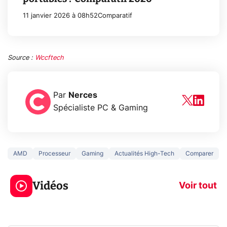
11 janvier 2026 à 08h52
Comparatif
Source :
Wccftech
Par
Nerces
Spécialiste PC & Gaming
AMD
Processeur
Gaming
Actualités High-Tech
Comparer
3 écrans en 1 pour
5 générations
319€ ? Voici L'AOC
jeux dans la
Vidéos
CQ32G4ZA !
prochaine Xbo
Voir tout