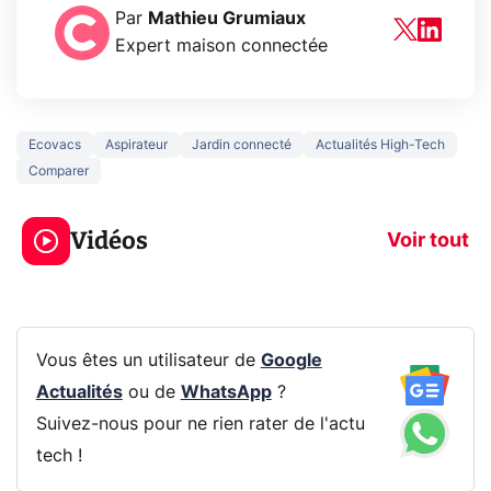
Par
Mathieu Grumiaux
Expert maison connectée
Ecovacs
Aspirateur
Jardin connecté
Actualités High-Tech
Comparer
5 générations de
Ce que vous n
jeux dans la
savez sur la
Vidéos
prochaine Xbox !
navigation pri
Voir tout
Vous êtes un utilisateur de
Google
Actualités
ou de
WhatsApp
?
Suivez-nous pour ne rien rater de l'actu
tech !