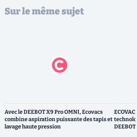
Sur le même sujet
Avec le DEEBOT X9 Pro OMNI, Ecovacs
ECOVACS 
combine aspiration puissante des tapis et
technolo
lavage haute pression
DEEBOT T
qui se la