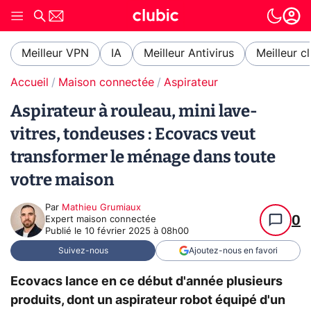
Meilleur VPN
IA
Meilleur Antivirus
Meilleur c
Accueil
Maison connectée
Aspirateur
Aspirateur à rouleau, mini lave-
vitres, tondeuses : Ecovacs veut
transformer le ménage dans toute
votre maison
Par
Mathieu Grumiaux
0
Expert maison connectée
Publié le
10 février 2025 à 08h00
Suivez-nous
Ajoutez-nous en favori
Ecovacs lance en ce début d'année plusieurs
produits, dont un aspirateur robot équipé d'un