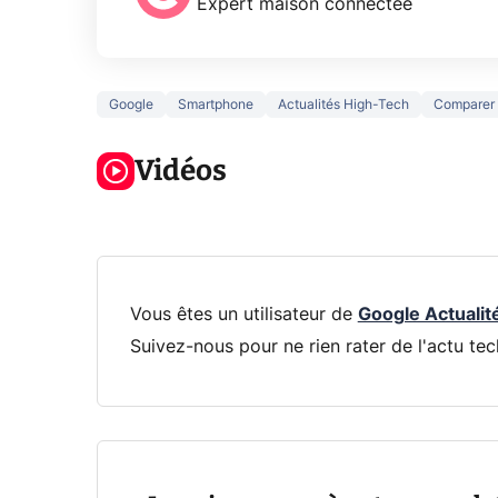
Expert maison connectée
Google
Smartphone
Actualités High-Tech
Comparer
3 écrans en 1
5 générations
Ce qu
pour 319€ ?
de jeux dans
ne sa
Voici L'AOC
Vidéos
la prochaine
la na
CQ32G4ZA !
Xbox !
privée
Vous êtes un utilisateur de
Google Actualit
Suivez-nous pour ne rien rater de l'actu tec