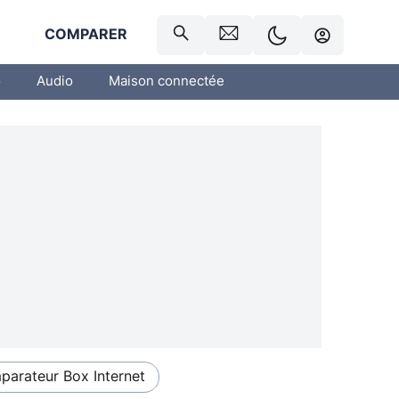
R
COMPARER
o
Audio
Maison connectée
arateur Box Internet