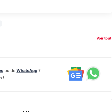
150€
e vous
xAI attaque la
remb
vez sur
Google tease
loi anti-
sur v
vigation
son Pixel 11
dénudement
nouv
Voir tout
 !
Pro
par IA
smart
és
ou de
WhatsApp
?
h !