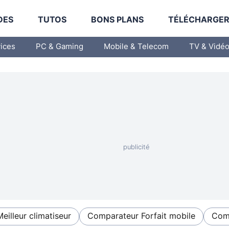
DES
TUTOS
BONS PLANS
TÉLÉCHARGE
vices
PC & Gaming
Mobile & Telecom
TV & Vidé
Meilleur climatiseur
Comparateur Forfait mobile
Comp