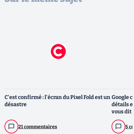
C'est confirmé : l'écran du Pixel Fold est un
Google co
désastre
détails e
vous dit 
21 commentaires
5 c