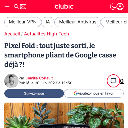
Meilleur VPN
IA
Meilleur Antivirus
Meilleur c
Accueil
Actualités High-Tech
Pixel Fold : tout juste sorti, le
smartphone pliant de Google casse
déjà ?!
Par
Camille Coirault
0
Publié le
30 juin 2023 à 12h50
Suivez-nous
Ajoutez-nous en favori