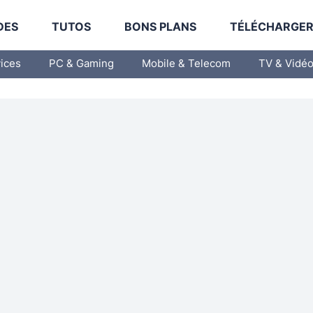
DES
TUTOS
BONS PLANS
TÉLÉCHARGE
vices
PC & Gaming
Mobile & Telecom
TV & Vidé