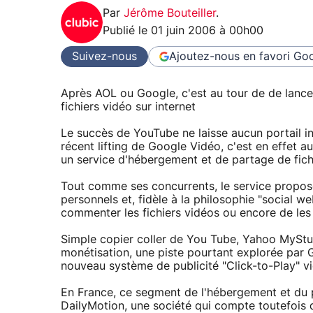
Par
Jérôme Bouteiller
.
Publié le
01 juin 2006 à 00h00
Suivez-nous
Ajoutez-nous en favori
Goo
Après AOL ou Google, c'est au tour de de lanc
fichiers vidéo sur internet
Le succès de YouTube ne laisse aucun portail i
récent lifting de Google Vidéo, c'est en effet a
un service d'hébergement et de partage de fichi
Tout comme ses concurrents, le service propose
personnels et, fidèle à la philosophie "social w
commenter les fichiers vidéos ou encore de les 
Simple copier coller de You Tube, Yahoo MySt
monétisation, une piste pourtant explorée par 
nouveau système de publicité "Click-to-Play" v
En France, ce segment de l'hébergement et du 
DailyMotion, une société qui compte toutefoi