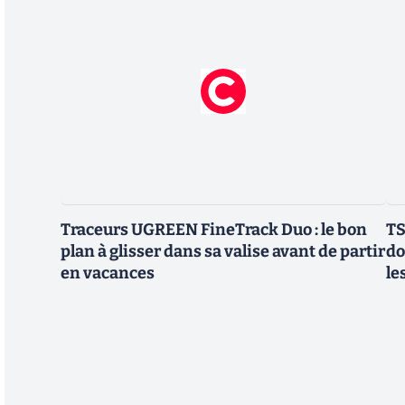
Traceurs UGREEN FineTrack Duo : le bon
TS
plan à glisser dans sa valise avant de partir
do
en vacances
le