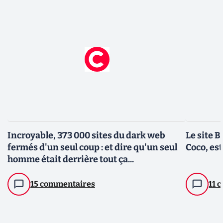
Incroyable, 373 000 sites du dark web
Le site B
fermés d'un seul coup : et dire qu'un seul
Coco, est
homme était derrière tout ça...
15 commentaires
11 