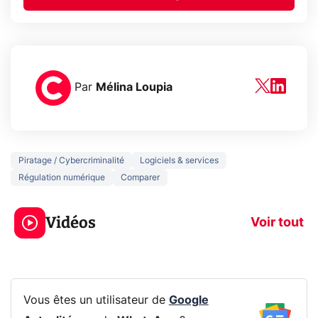
Par
Mélina Loupia
Piratage / Cybercriminalité
Logiciels & services
Régulation numérique
Comparer
3 écrans en 1 pour
5 générations
319€ ? Voici L'AOC
jeux dans la
Vidéos
CQ32G4ZA !
prochaine Xbo
Voir tout
Vous êtes un utilisateur de
Google