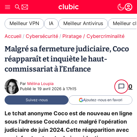
Meilleur VPN
IA
Meilleur Antivirus
Meilleur c
Accueil
Cybersécurité
Piratage / Cybercriminalité
Malgré sa fermeture judiciaire, Coco
réapparaît et inquiète le haut-
commissariat à l’Enfance
Par
Mélina Loupia
0
Publié le
19 avril 2026 à 17h15
Suivez-nous
Ajoutez-nous en favori
Le tchat anonyme Coco est de nouveau en ligne
sous l’adresse Cocoland.cc malgré l'opération
judiciaire de juin 2024. Cette réapparition avec