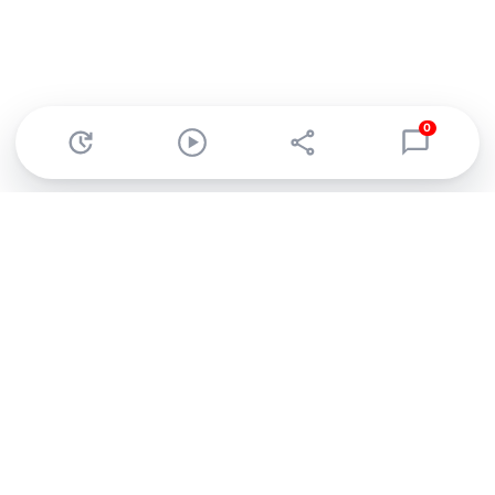
0
Abonnez-vous à notre newsletter !
Recevez un résumé quotidien de l'actu technologique.
S'inscrire
En cliquant sur s'inscrire, j’accepte de recevoir par email des
informations, actualités et offres commerciales de Clubic.
Conformément au RGPD, vous pouvez retirer votre consentement
à tout moment en cliquant sur le lien de désinscription présent