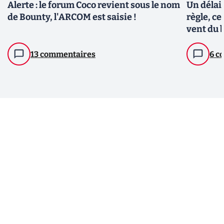
Alerte : le forum Coco revient sous le nom
Un délai
de Bounty, l'ARCOM est saisie !
règle, ce
vent du b
13 commentaires
6 c