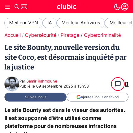
Meilleur VPN
IA
Meilleur Antivirus
Meilleur c
Accueil
Cybersécurité
Piratage / Cybercriminalité
Le site Bounty, nouvelle version du
site Coco, est désormais inquiété par
la justice
Par
Samir Rahmoune
0
Publié le
09 septembre 2025 à 13h53
Suivez-nous
Ajoutez-nous en favori
Le site Bounty est dans le viseur des autorités.
Il est soupçonné d'être utilisé comme
plateforme pour de nombreuses infractions