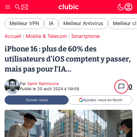
Meilleur VPN
IA
Meilleur Antivirus
Meilleur c
Accueil
Mobile & Telecom
Smartphone
iPhone 16 : plus de 60% des
utilisateurs d'iOS comptent y passer,
mais pas pour l'IA...
Par
Samir Rahmoune
0
Publié le
20 août 2024 à 14h58
Suivez-nous
Ajoutez-nous en favori