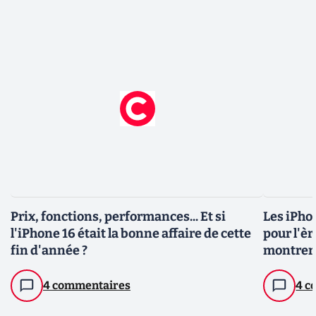
Prix, fonctions, performances... Et si
Les iPho
l'iPhone 16 était la bonne affaire de cette
pour l'èr
fin d'année ?
montrer 
4 commentaires
4 c