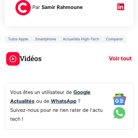
Par
Samir Rahmoune
Tutos Apple
Smartphone
Actualités High-Tech
Comparer
3 écrans en 1 pour
5 générations
319€ ? Voici L'AOC
jeux dans la
Vidéos
CQ32G4ZA !
prochaine Xbo
Voir tout
Vous êtes un utilisateur de
Google
Actualités
ou de
WhatsApp
?
Suivez-nous pour ne rien rater de l'actu
tech !