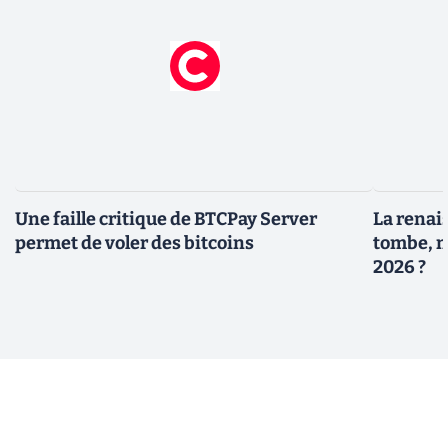
Une faille critique de BTCPay Server
La renais
permet de voler des bitcoins
tombe, m
2026 ?