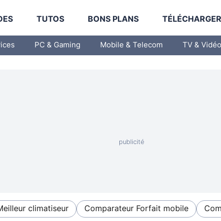
DES
TUTOS
BONS PLANS
TÉLÉCHARGE
vices
PC & Gaming
Mobile & Telecom
TV & Vidé
Meilleur climatiseur
Comparateur Forfait mobile
Comp