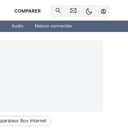
R
COMPARER
o
Audio
Maison connectée
arateur Box Internet