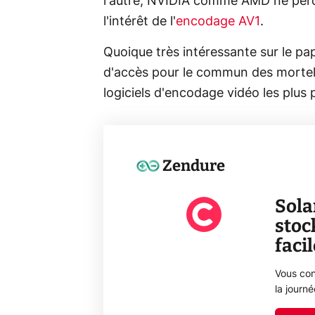
l'autre, NVIDIA comme AMD ne perd
l'intérêt de l'
encodage AV1
.
Quoique très intéressante sur le papi
d'accès pour le commun des mortels.
logiciels d'encodage vidéo les plus 
Zendure
Sola
stoc
faci
Vous con
la journ