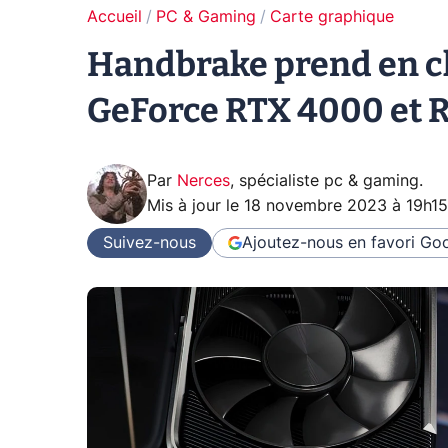
Accueil
PC & Gaming
Carte graphique
Handbrake prend en ch
GeForce RTX 4000 et 
Par
Nerces
,
spécialiste pc & gaming
.
Mis à jour le
18 novembre 2023 à 19h15
Suivez-nous
Ajoutez-nous en favori
Goo