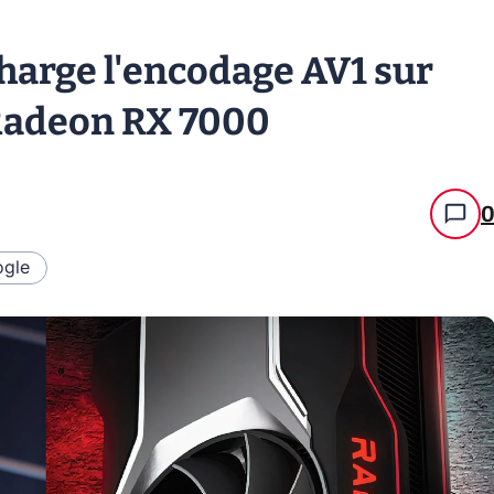
arge l'encodage AV1 sur
Radeon RX 7000
gle