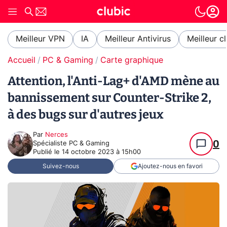
Meilleur VPN
IA
Meilleur Antivirus
Meilleur c
Accueil
PC & Gaming
Carte graphique
Attention, l'Anti-Lag+ d'AMD mène au
bannissement sur Counter-Strike 2,
à des bugs sur d'autres jeux
Par
Nerces
0
Spécialiste PC & Gaming
Publié le
14 octobre 2023 à 15h00
Suivez-nous
Ajoutez-nous en favori