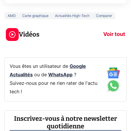
AMD
Carte graphique
Actualités High-Tech
Comparer
3 écrans en 1 pour
5 générations
319€ ? Voici L'AOC
jeux dans la
Vidéos
CQ32G4ZA !
prochaine Xbo
Voir tout
Vous êtes un utilisateur de
Google
Actualités
ou de
WhatsApp
?
Suivez-nous pour ne rien rater de l'actu
tech !
Inscrivez-vous à notre newsletter
quotidienne