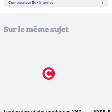
Comparateur Box Internet
Sur le même sujet
Les derniers pilotes graphiques AMD
HYPR-RX 