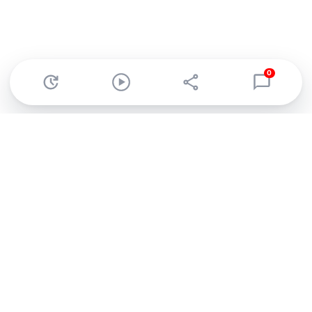
0
Abonnez-vous à notre newsletter !
Recevez un résumé quotidien de l'actu technologique.
S'inscrire
En cliquant sur s'inscrire, j’accepte de recevoir par email des
informations, actualités et offres commerciales de Clubic.
Conformément au RGPD, vous pouvez retirer votre consentement
à tout moment en cliquant sur le lien de désinscription présent