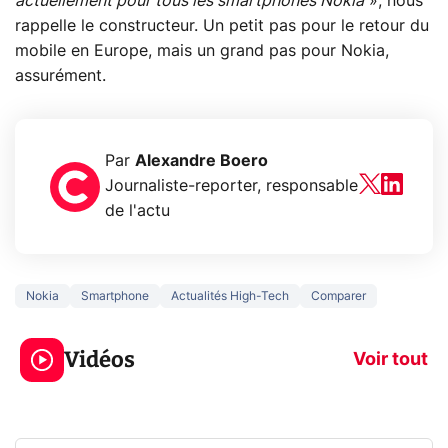
actuellement pour tous les smartphones Nokia
», nous
rappelle le constructeur. Un petit pas pour le retour du
mobile en Europe, mais un grand pas pour Nokia,
assurément.
Par
Alexandre Boero
Journaliste-reporter, responsable
de l'actu
Nokia
Smartphone
Actualités High-Tech
Comparer
3 écrans en 1 pour
5 générations
319€ ? Voici L'AOC
jeux dans la
Vidéos
CQ32G4ZA !
prochaine Xbo
Voir tout