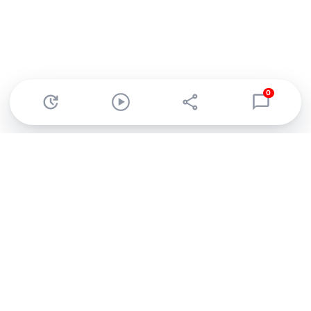
0
Abonnez-vous à notre newsletter !
Recevez un résumé quotidien de l'actu technologique.
S'inscrire
En cliquant sur s'inscrire, j’accepte de recevoir par email des
informations, actualités et offres commerciales de Clubic.
Conformément au RGPD, vous pouvez retirer votre consentement