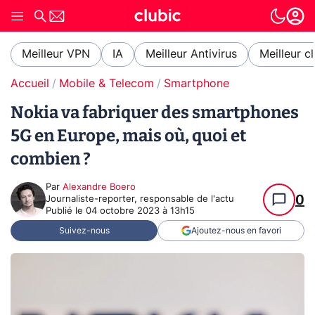
Meilleur VPN
IA
Meilleur Antivirus
Meilleur c
Accueil
Mobile & Telecom
Smartphone
Nokia va fabriquer des smartphones
5G en Europe, mais où, quoi et
combien ?
Par
Alexandre Boero
0
Journaliste-reporter, responsable de l'actu
Publié le
04 octobre 2023 à 13h15
Suivez-nous
Ajoutez-nous en favori