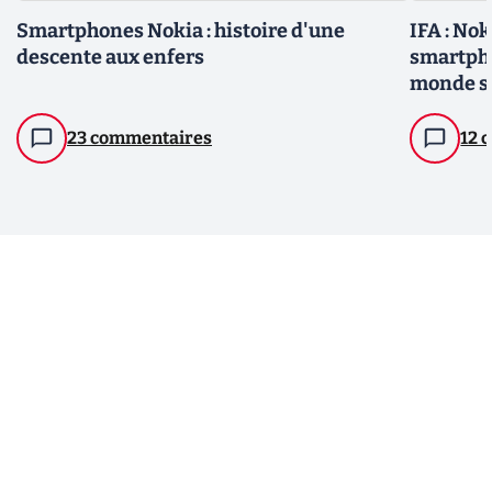
Smartphones Nokia : histoire d'une
IFA : Nok
descente aux enfers
smartpho
monde sa
23 commentaires
12 