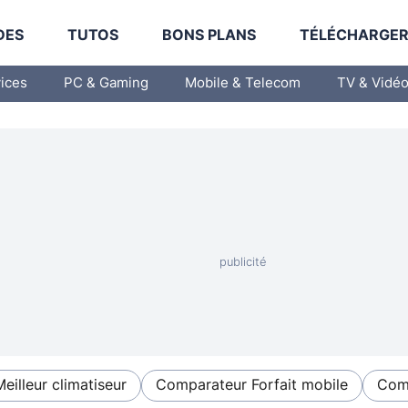
DES
TUTOS
BONS PLANS
TÉLÉCHARGE
vices
PC & Gaming
Mobile & Telecom
TV & Vidé
Meilleur climatiseur
Comparateur Forfait mobile
Comp