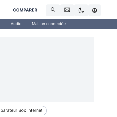
R
COMPARER
o
Audio
Maison connectée
arateur Box Internet