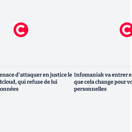
nace d'attaquer en justice le
Infomaniak va entrer en
cloud, qui refuse de lui
que cela change pour v
données
personnelles