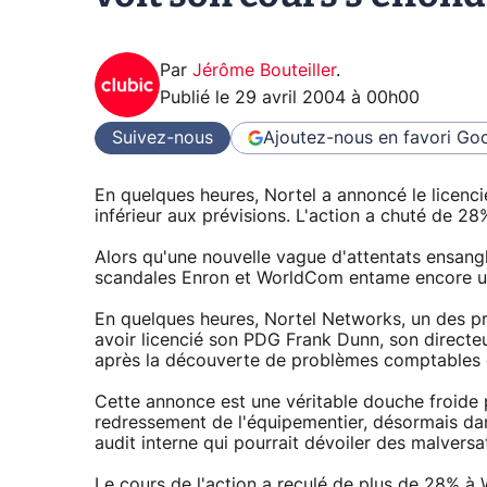
Par
Jérôme Bouteiller
.
Publié le
29 avril 2004 à 00h00
Suivez-nous
Ajoutez-nous en favori
Goo
En quelques heures, Nortel a annoncé le licenc
inférieur aux prévisions. L'action a chuté de 28
Alors qu'une nouvelle vague d'attentats ensangla
scandales Enron et WorldCom entame encore un 
En quelques heures, Nortel Networks, un des p
avoir licencié son PDG Frank Dunn, son directeu
après la découverte de problèmes comptables qui
Cette annonce est une véritable douche froide 
redressement de l'équipementier, désormais dan
audit interne qui pourrait dévoiler des malvers
Le cours de l'action a reculé de plus de 28% à 