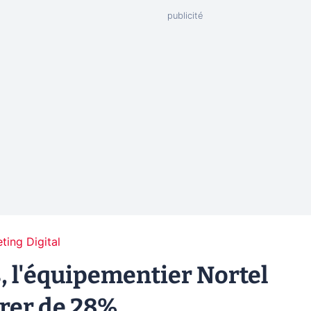
ting Digital
s, l'équipementier Nortel
drer de 28%