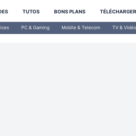
DES
TUTOS
BONS PLANS
TÉLÉCHARGE
vices
PC & Gaming
Mobile & Telecom
TV & Vidé