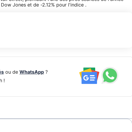
 Dow Jones et de -2.12% pour l'indice .
és
ou de
WhatsApp
?
h !