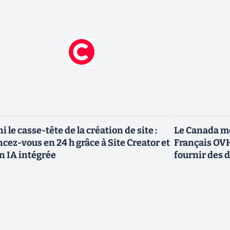
ni le casse-tête de la création de site :
Le Canada me
ncez-vous en 24 h grâce à Site Creator et
Français OVH
n IA intégrée
fournir des 