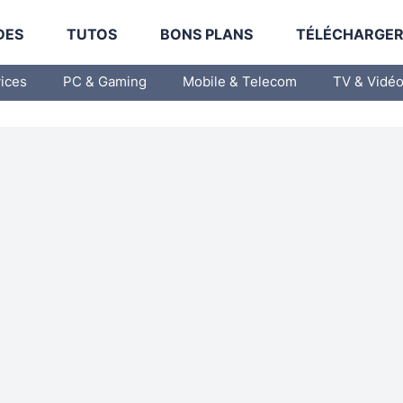
DES
TUTOS
BONS PLANS
TÉLÉCHARGE
vices
PC & Gaming
Mobile & Telecom
TV & Vidé