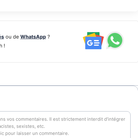
és
ou de
WhatsApp
?
h !