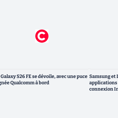
 Galaxy S26 FE se dévoile, avec une puce
Samsung et L
gnée Qualcomm à bord
applications 
connexion In