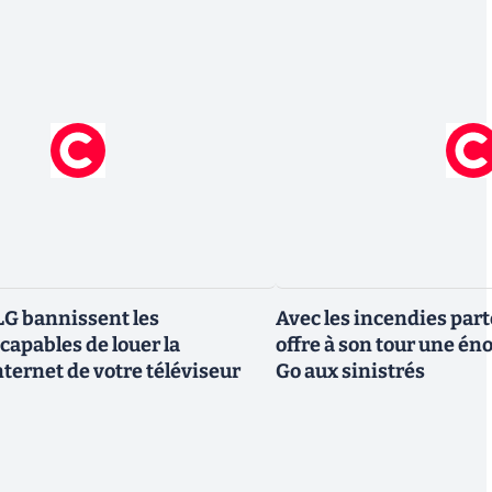
G bannissent les
Avec les incendies part
capables de louer la
offre à son tour une é
ternet de votre téléviseur
Go aux sinistrés