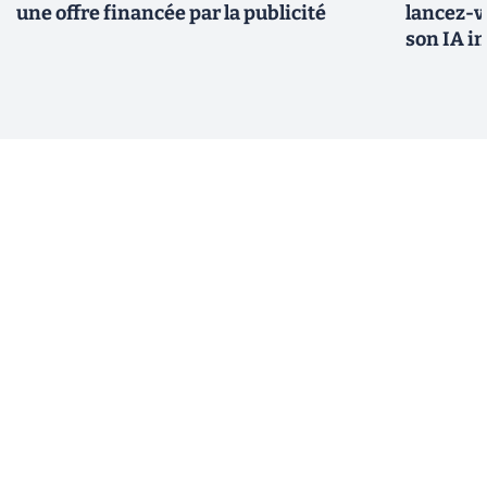
une offre financée par la publicité
lancez-vo
son IA i