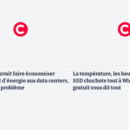
urrait faire économiser
La température, les heur
d'énergie aux data centers,
SSD chuchote tout à Win
un problème
gratuit vous dit tout