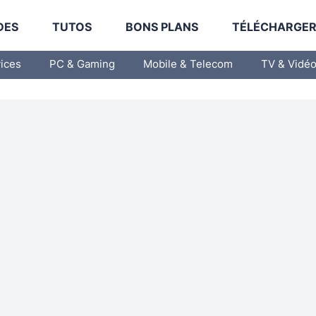
DES
TUTOS
BONS PLANS
TÉLÉCHARGE
vices
PC & Gaming
Mobile & Telecom
TV & Vidé