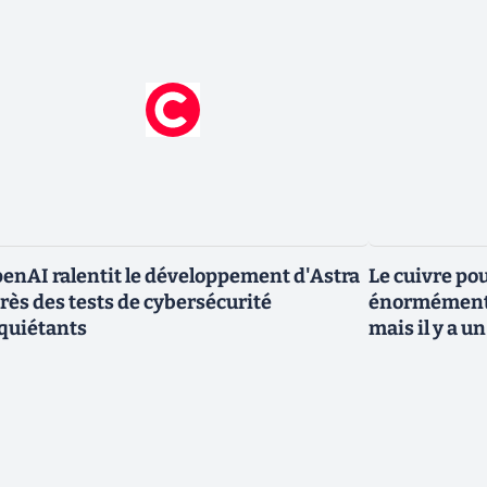
enAI ralentit le développement d'Astra
Le cuivre po
rès des tests de cybersécurité
énormément 
quiétants
mais il y a 