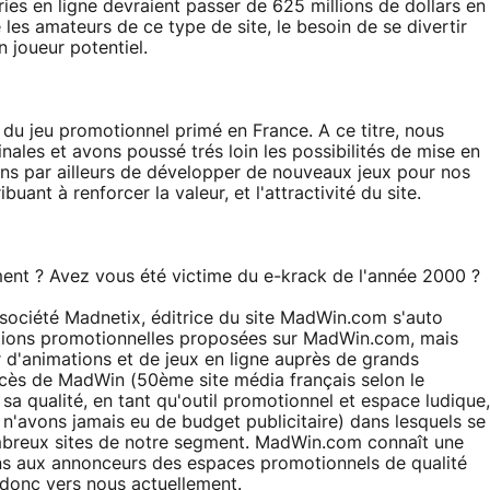
ries en ligne devraient passer de 625 millions de dollars en
les amateurs de ce type de site, le besoin de se divertir
 joueur potentiel.
 du jeu promotionnel primé en France. A ce titre, nous
ales et avons poussé trés loin les possibilités de mise en
ons par ailleurs de développer de nouveaux jeux pour nos
uant à renforcer la valeur, et l'attractivité du site.
nt ? Avez vous été victime du e-krack de l'année 2000 ?
a société Madnetix, éditrice du site MadWin.com s'auto
utions promotionnelles proposées sur MadWin.com, mais
 d'animations et de jeux en ligne auprès de grands
cès de MadWin (50ème site média français selon le
a qualité, en tant qu'outil promotionnel et espace ludique,
 n'avons jamais eu de budget publicitaire) dans lesquels se
mbreux sites de notre segment. MadWin.com connaît une
rons aux annonceurs des espaces promotionnels de qualité
 donc vers nous actuellement.