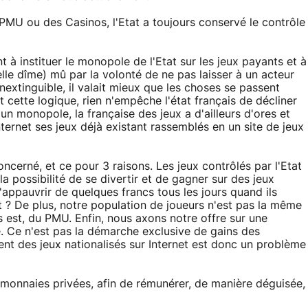
u PMU ou des Casinos, l'Etat a toujours conservé le contrôle
 à instituer le monopole de l'Etat sur les jeux payants et à
velle dîme) mû par la volonté de ne pas laisser à un acteur
 inextinguible, il valait mieux que les choses se passent
 cette logique, rien n'empêche l'état français de décliner
a un monopole, la française des jeux a d'ailleurs d'ores et
ernet ses jeux déjà existant rassemblés en un site de jeux
rné, et ce pour 3 raisons. Les jeux contrôlés par l'Etat
la possibilité de se divertir et de gagner sur des jeux
s'appauvrir de quelques francs tous les jours quand ils
? De plus, notre population de joueurs n'est pas la même
us est, du PMU. Enfin, nous axons notre offre sur une
e. Ce n'est pas la démarche exclusive de gains des
nt des jeux nationalisés sur Internet est donc un problème
 monnaies privées, afin de rémunérer, de manière déguisée,