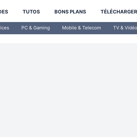
DES
TUTOS
BONS PLANS
TÉLÉCHARGE
vices
PC & Gaming
Mobile & Telecom
TV & Vidé