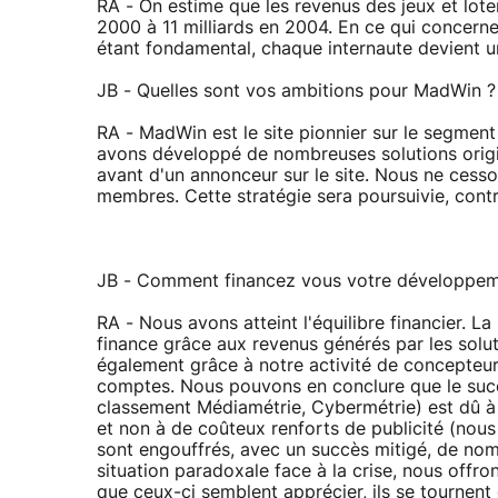
RA - On estime que les revenus des jeux et lote
2000 à 11 milliards en 2004. En ce qui concerne 
étant fondamental, chaque internaute devient un
JB - Quelles sont vos ambitions pour MadWin ?
RA - MadWin est le site pionnier sur le segment
avons développé de nombreuses solutions origin
avant d'un annonceur sur le site. Nous ne cess
membres. Cette stratégie sera poursuivie, contrib
JB - Comment financez vous votre développeme
RA - Nous avons atteint l'équilibre financier. L
finance grâce aux revenus générés par les sol
également grâce à notre activité de concepteur
comptes. Nous pouvons en conclure que le suc
classement Médiamétrie, Cybermétrie) est dû à s
et non à de coûteux renforts de publicité (nous
sont engouffrés, avec un succès mitigé, de no
situation paradoxale face à la crise, nous off
que ceux-ci semblent apprécier, ils se tournent