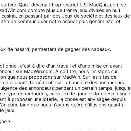
fixe 'Quiz' devenait trop restrictif. Si MadQuiz.com se
MadWin.com compte plus de trente jeux divisés en huit
e casino, en passant par des
Jeux de société
et des jeux de
 afin de communiquer notre aspect plus généraliste, et
eux de hasard, permettant de gagner des cadeaux.
ionnel, c'est à dire d'un travail et d'une mise en avant
onceur sur MadWin.com. A ce titre, nous insistons sur
tion que nous proposons sur MadWin. Sur les sites de
ille en cliquant 'forcément' sur la bannière des annonceurs.
indulgence des annonceurs pendant un certain temps, jusqu'à
e ce type de méthodes, en vertu de quoi les loteries en ligne
uant à proposer une loterie, la chose est envisagée depuis
in.com, bien que nous n'ayons guère d'illusions quant à
de jeux.
gne ?