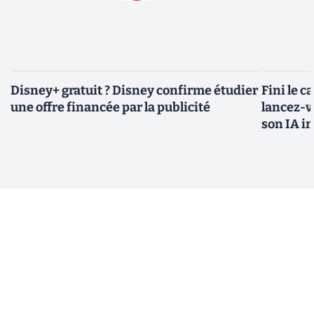
Disney+ gratuit ? Disney confirme étudier
Fini le c
une offre financée par la publicité
lancez-vo
son IA i