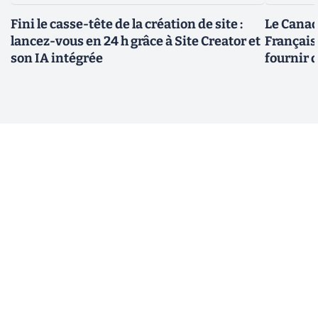
Fini le casse-tête de la création de site :
Le Canad
lancez-vous en 24 h grâce à Site Creator et
Français
son IA intégrée
fournir 