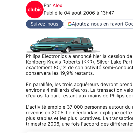
Par
Alex
.
Publié le
04 août 2006 à 13h47
Suivez-nous
Ajoutez-nous en favori
Goo
Philips Electronics a annoncé hier la cession 
Kohlberg Kravis Roberts (KKR), Silver Lake Part
exactement 80,1% de son activité semi-conducte
conservera les 19,9% restants.
En parallèle, les trois acquéreurs devront pren
environs 4 milliards d'euros. La transaction valo
d'euros, la part restant aux mains de Philips c
L'activité emploie 37 000 personnes autour du m
revenus en 2005. Le néerlandais explique cette c
plus stables et les plus lucratives. La transacti
trimestre 2006, une fois l'accord des différent