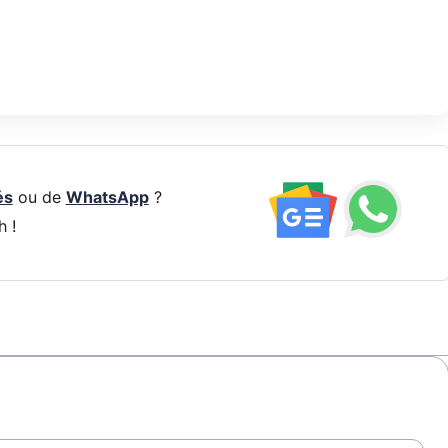
és
ou de
WhatsApp
?
h !