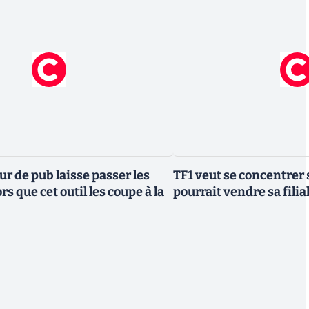
r de pub laisse passer les
TF1 veut se concentrer 
rs que cet outil les coupe à la
pourrait vendre sa fili