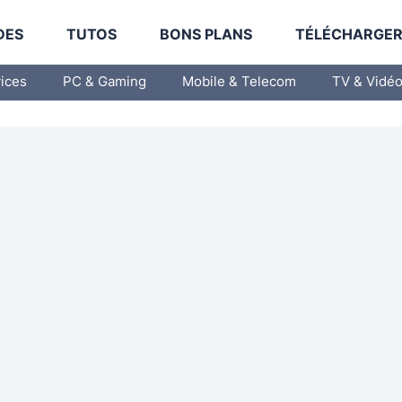
DES
TUTOS
BONS PLANS
TÉLÉCHARGE
vices
PC & Gaming
Mobile & Telecom
TV & Vidé