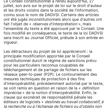
Le Conseil constitutionnel a rendu aujourd'hui, 27
juillet, son avis sur le projet de loi sur le droit d'auteur
et les droits voisins dans la société de l'information,
connu sous le nom de DADVSI. Certains des articles
ont été jugés inconstitutionnels alors que d'autres ont
fait l'objet de «
réserves d'interprétation
», mais
l'ensemble du texte a été approuvé par le Conseil. Une
fois modifié en conséquence, le texte de la loi DADVSI
sera inscrit au Journal Officiel, prélude à son entrée en
vigueur.
Les détracteurs du projet de loi apprécieront : la
principale modification apportée par le Conseil
constitutionnel durcit le régime de sanctions prévu
pour les particuliers reconnus coupables de
téléchargement et de partage de fichiers sur les
réseaux peer-to-peer (P2P). Le contournement des
mesures techniques de protection à des fins
d'interopérabilité, précédemment autorisé par le texte,
se voit remis en question en raison de la «
définition
imprécise
» de la notion d'interopérabilité. Enfin, la
clause qui exonérait de responsabilité pénale les
éditeurs de logiciels «
destinés au travail collaboratif, à
la recherche ou à l'échange de fichiers ou d'objets non