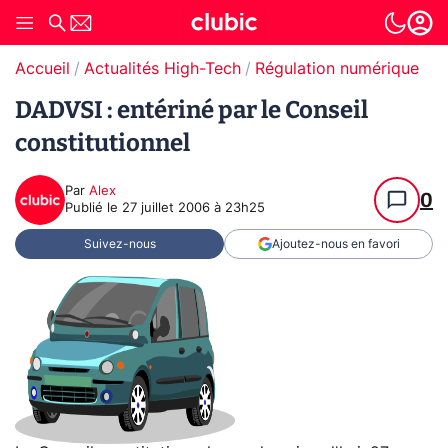
Accueil
Actualités High-Tech
Régulation numérique
DADVSI : entériné par le Conseil
constitutionnel
Par
Alex
0
Publié le
27 juillet 2006 à 23h25
Suivez-nous
Ajoutez-nous en favori