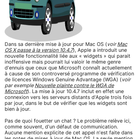
Dans sa dernière mise à jour pour Mac OS (
voir
Mac
OS X passe à la version 10.4.7
), Apple a introduit une
nouvelle fonctionnalité liée aux « widgets » qui parait
inoffensive mais pourrait lui valoir le même genre
d'ennuis que ceux que Microsoft connaît actuellement
à cause de son controversé programme de vérification
de licences Windows Genuine Advantage (WGA) (
voir
par exemple
Nouvelle plainte contre le WGA de
Microsoft
). La mise à jour 10.4.7 inclut en effet une
connexion vers les serveurs distants d'Apple trois fois
par jour, dans le but de vérifier que les widgets sont
bien à jour.
Pas de quoi fouetter un chat ? Le problème relève ici,
comme souvent, d'un défaut de communication.
Aucune mention explicite de cet appel n'est faite dans
les notes de mises à jour de Mac OS. La seule mention