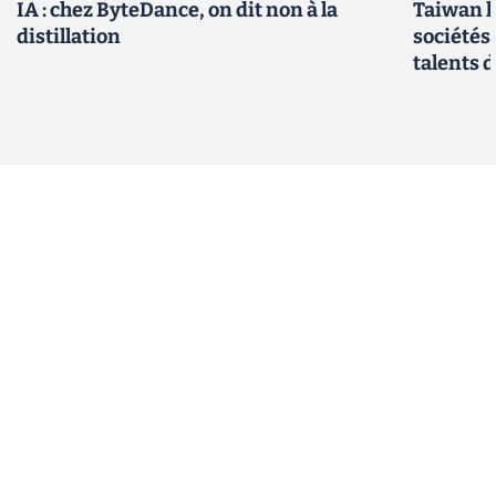
IA : chez ByteDance, on dit non à la
Taiwan l
distillation
sociétés
talents d