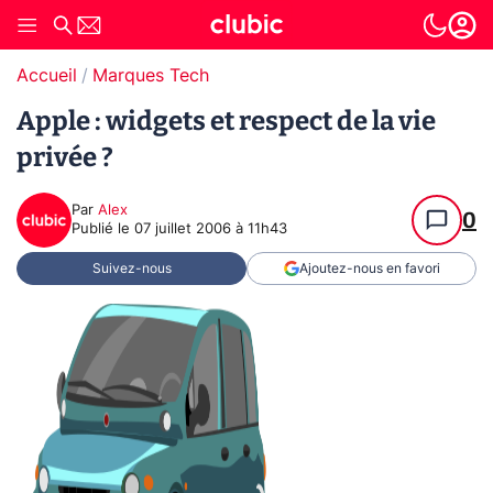
Accueil
Marques Tech
Apple : widgets et respect de la vie
privée ?
Par
Alex
0
Publié le
07 juillet 2006 à 11h43
Suivez-nous
Ajoutez-nous en favori