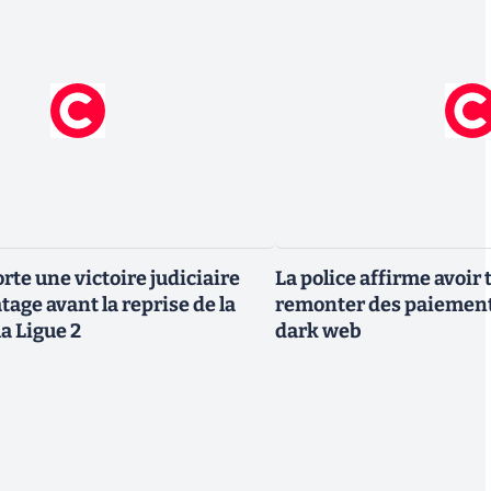
rte une victoire judiciaire
La police affirme avoi
atage avant la reprise de la
remonter des paiement
la Ligue 2
dark web