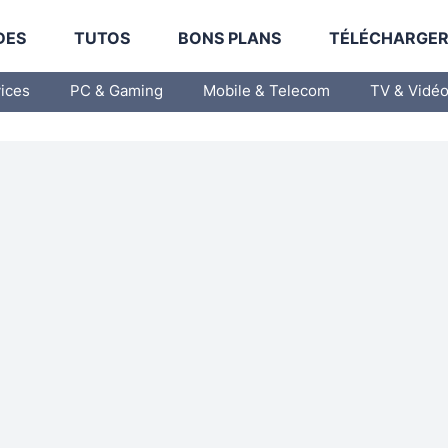
DES
TUTOS
BONS PLANS
TÉLÉCHARGE
vices
PC & Gaming
Mobile & Telecom
TV & Vidé