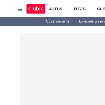
ACTUS
TESTS
GUI
Cybersécurité
Logiciels & ser