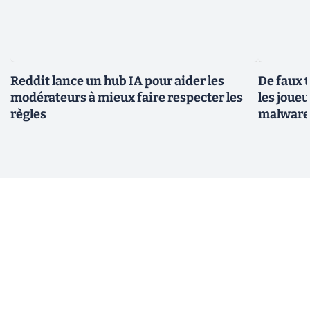
Reddit lance un hub IA pour aider les
De faux 
modérateurs à mieux faire respecter les
les joue
règles
malwar