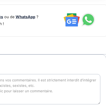
és
ou de
WhatsApp
?
h !