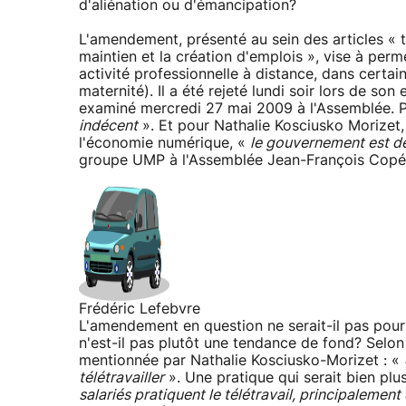
d'aliénation ou d'émancipation?
L'amendement, présenté au sein des articles « tél
maintien et la création d'emplois », vise à perm
activité professionnelle à distance, dans certa
maternité). Il a été rejeté lundi soir lors de s
examiné mercredi 27 mai 2009 à l'Assemblée. Po
indécent
». Et pour Nathalie Kosciusko Morizet,
l'économie numérique, «
le gouvernement est d
groupe UMP à l'Assemblée Jean-François Cop
Frédéric Lefebvre
L'amendement en question ne serait-il pas pourt
n'est-il pas plutôt une tendance de fond? Selo
mentionnée par Nathalie Kosciusko-Morizet : «
télétravailler
». Une pratique qui serait bien plu
salariés pratiquent le télétravail, principalement