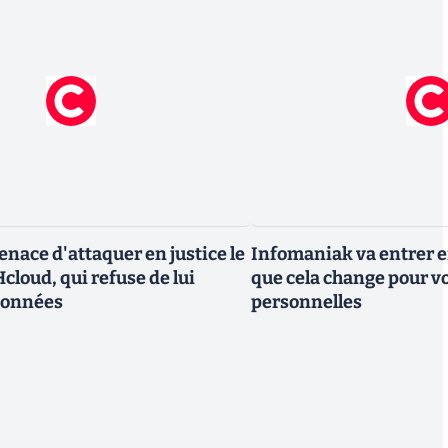
nace d'attaquer en justice le
Infomaniak va entrer en
cloud, qui refuse de lui
que cela change pour v
données
personnelles