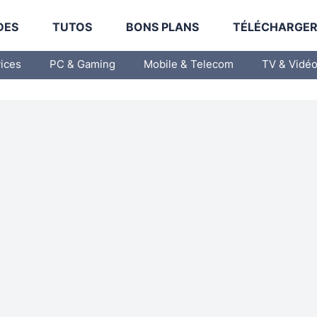
DES
TUTOS
BONS PLANS
TÉLÉCHARGE
vices
PC & Gaming
Mobile & Telecom
TV & Vidé