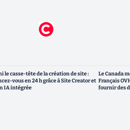
ni le casse-tête de la création de site :
Le Canada me
ncez-vous en 24 h grâce à Site Creator et
Français OVH
n IA intégrée
fournir des 