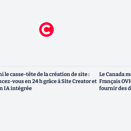
ni le casse-tête de la création de site :
Le Canada me
ncez-vous en 24 h grâce à Site Creator et
Français OVH
n IA intégrée
fournir des 