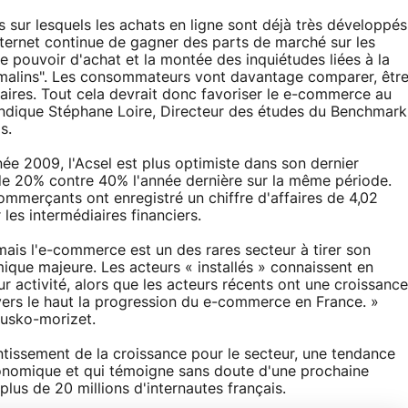
 sur lesquels les achats en ligne sont déjà très développés
nternet continue de gagner des parts de marché sur les
le pouvoir d'achat et la montée des inquiétudes liées à la
"malins". Les consommateurs vont davantage comparer, êtr
aires. Tout cela devrait donc favoriser le e-commerce au
 indique Stéphane Loire, Directeur des études du Benchmark
s.
née 2009, l'Acsel est plus optimiste dans son dernier
de 20% contre 40% l'année dernière sur la même période.
commerçants ont enregistré un chiffre d'affaires de 4,02
 les intermédiaires financiers.
ais l'e-commerce est un des rares secteur à tirer son
ique majeure. Les acteurs « installés » connaissent en
 activité, alors que les acteurs récents ont une croissance
 vers le haut la progression du e-commerce en France. »
iusko-morizet.
ntissement de la croissance pour le secteur, une tendance
conomique et qui témoigne sans doute d'une prochaine
plus de 20 millions d'internautes français.