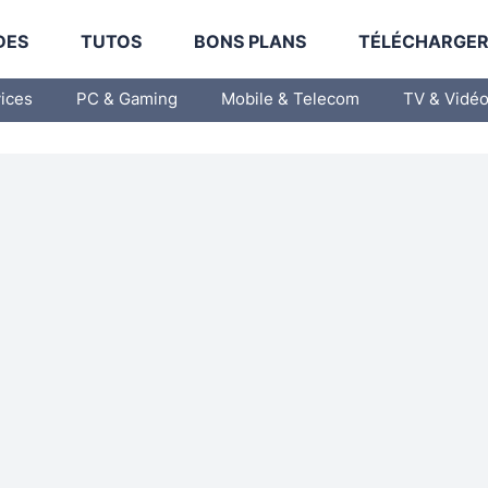
DES
TUTOS
BONS PLANS
TÉLÉCHARGE
vices
PC & Gaming
Mobile & Telecom
TV & Vidé