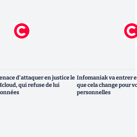
nace d'attaquer en justice le
Infomaniak va entrer en
cloud, qui refuse de lui
que cela change pour v
données
personnelles