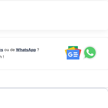
és
ou de
WhatsApp
?
h !