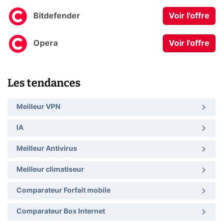
Bitdefender
Voir l'offre
Opera
Voir l'offre
Les tendances
Meilleur VPN
IA
Meilleur Antivirus
Meilleur climatiseur
Comparateur Forfait mobile
Comparateur Box Internet