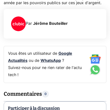
année par les pouvoirs publics sur ces jeux d'argent.
Par
Jérôme Bouteiller
Vous êtes un utilisateur de
Google
Actualités
ou de
WhatsApp
?
Suivez-nous pour ne rien rater de l'actu
tech !
Commentaires
0
Participer à la discussion