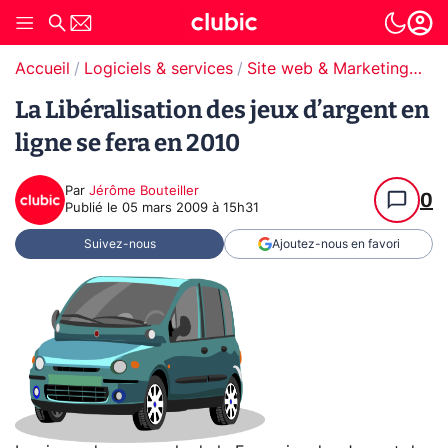
Accueil
Logiciels & services
Site web & Marketing Digital
La Libéralisation des jeux d’argent en
ligne se fera en 2010
Par
Jérôme Bouteiller
0
Publié le
05 mars 2009 à 15h31
Suivez-nous
Ajoutez-nous en favori