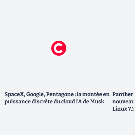
SpaceX, Google, Pentagone : la montée en
Panther L
puissance discrète du cloud IA de Musk
nouveau
Linux 7.