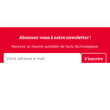
Abonnez-vous à notre newsletter !
Recevez un résumé quotidien de l'actu technologique.
S'inscrire
En cliquant sur s'inscrire, j’accepte de recevoir par email des
informations, actualités et offres commerciales de Clubic.
Conformément au RGPD, vous pouvez retirer votre consentement
à tout moment en cliquant sur le lien de désinscription présent
dans chaque email. Pour en savoir plus sur la gestion de vos
données, consultez notre
Politique de confidentialité