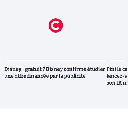
Disney+ gratuit ? Disney confirme étudier
Fini le c
une offre financée par la publicité
lancez-vo
son IA i