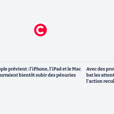
ple prévient : l'iPhone, l'iPad et le Mac
Avec des pro
urraient bientôt subir des pénuries
bat les atten
l'action rec