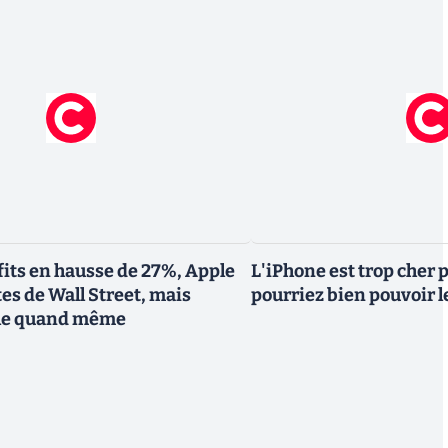
fits en hausse de 27%, Apple
L'iPhone est trop cher 
tes de Wall Street, mais
pourriez bien pouvoir le
ule quand même