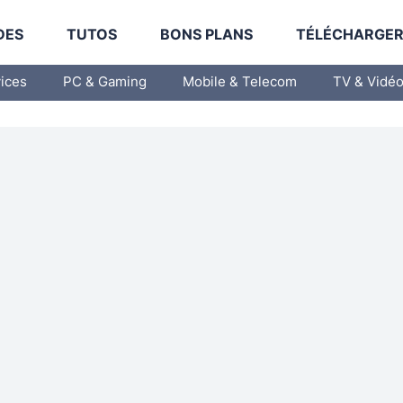
DES
TUTOS
BONS PLANS
TÉLÉCHARGE
vices
PC & Gaming
Mobile & Telecom
TV & Vidé