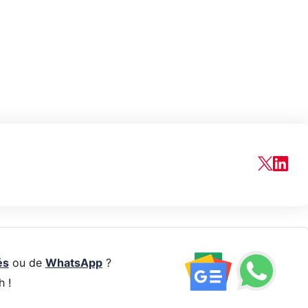
és
ou de
WhatsApp
?
h !