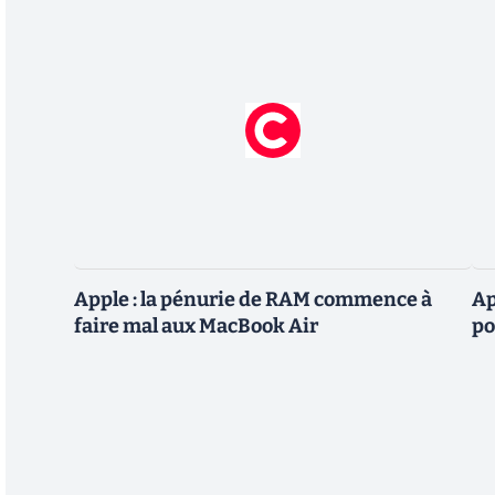
Apple : la pénurie de RAM commence à
Ap
faire mal aux MacBook Air
po