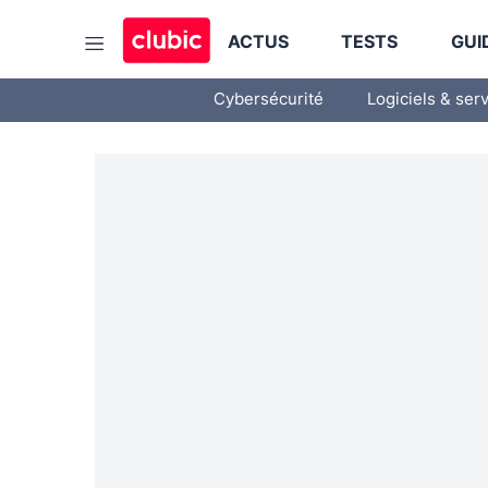
ACTUS
TESTS
GUI
Cybersécurité
Logiciels & ser