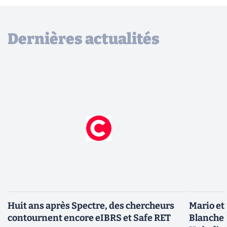
Dernières actualités
Huit ans après Spectre, des chercheurs
Mario et
contournent encore eIBRS et Safe RET
Blanche 