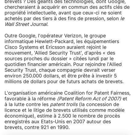
brevets ? Des géants des technologies, dont Google,
chercheraient à acquérir en commun des actifs clés de
propriété intellectuelle, avant que ceux-ci ne soient
achetés par des tiers à des fins de pression, selon
le
Wall Street Journal.
Outre Google, l'opérateur Verizon, le groupe
informatique Hewlett-Packard, les équipementiers
Cisco Systems et Ericsson auraient rejoint le
mouvement, 'Allied Security Trust', d'après « des
sources proches du dossier » citées lundi par le
quotidien financier américain. Pour rejoindre l'Allied
Security Trust, chaque compagnie devrait verser
environ 250.000 dollars, et être prête à investir 5
millions de dollars pour de futurs achats de brevets.
L'organisation américaine Coalition for Patent Fairness,
favorable à la réforme
(Patent Reform Act of 2007)
et
à la lutte contre les
patent trolls
(la concession de
licence et le litige de brevets utilisés comme modèle
économique), estime à 2.500 le nombre de procès
enregistrés aux Etats-Unis en 2007 autour des
brevets, contre 921 en 1990.