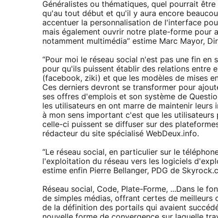
Généralistes ou thématiques, quel pourrait être
qu'au tout début et qu'il y aura encore beauco
accentuer la personnalisation de l'interface pou
mais également ouvrir notre plate-forme pour ac
notamment multimédia” estime Marc Mayor, Di
“Pour moi le réseau social n'est pas une fin en soi
pour qu'ils puissent établir des relations entre 
(facebook, ziki) et que les modèles de mises en r
Ces derniers devront se transformer pour ajou
ses offres d'emplois et son système de Question
les utilisateurs en ont marre de maintenir leurs 
à mon sens important c'est que les utilisateurs 
celle-ci puissent se diffuser sur des plateforme
rédacteur du site spécialisé WebDeux.info.
“Le réseau social, en particulier sur le téléphon
l'exploitation du réseau vers les logiciels d'ex
estime enfin Pierre Bellanger, PDG de Skyrock.
Réseau social, Code, Plate-Forme, ...Dans le fo
de simples médias, offrant certes de meilleurs 
de la définition des portails qui avaient succé
nouvelle forme de convergence sur laquelle trav