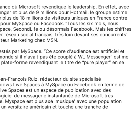
nce où Microsoft revendique le leadership. En effet, avec
enger et plus de 9 millions pour Hotmail, le groupe estime
plus de 18 millions de visiteurs uniques en France contre
s pour MySpace ou Facebook. “Tous les six mois, nous
pace, SecondLife ou désormais Facebook. Mais les chiffre
 réseau social français, très loin devant ses concurrents“
cteur Marketing chez MSN.
tés par MySpace. “Ce score d'audience est artificiel et
 monde si il n'avait pas été couplé à WL Messenger” estime
late-forme revendiquant le titre de “pure player” en se
an-François Ruiz, rédacteur du site spécialisé
indows Live Spaces à MySpace ou Facebook en terme de
 Live Spaces est un espace de publication avec des
logiciel de messagerie instantanée de Microsoft très
vée. Myspace est plus axé 'musique' avec une population
universitaire américain et touche une tranche de