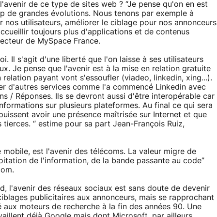
 l'avenir de ce type de sites web ? “Je pense qu'on en est
up de grandes évolutions. Nous tenons par exemple à
r nos utilisateurs, améliorer le ciblage pour nos annonceurs
cueillir toujours plus d'applications et de contenus
recteur de MySpace France.
. Il s'agit d'une liberté que l'on laisse à ses utilisateurs
eux. Je pense que l'avenir est à la mise en relation gratuite
elation payant vont s'essoufler (viadeo, linkedin, xing...).
ter d'autres services comme l'a commencé Linkedin avec
s / Réponses. Ils se devront aussi d'être interopérable car
informations sur plusieurs plateformes. Au final ce qui sera
puissent avoir une présence maîtrisée sur Internet et que
s tierces. “ estime pour sa part Jean-François Ruiz,
e mobile, est l'avenir des télécoms. La valeur migre de
ploitation de l'information, de la bande passante au code”
com.
nd, l'avenir des réseaux sociaux est sans doute de devenir
ciblages publicitaires aux annonceurs, mais se rapprochant
dé aux moteurs de recherche à la fin des années 90. Une
aillent déjà Google mais dont Microsoft, par ailleurs