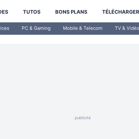
DES
TUTOS
BONS PLANS
TÉLÉCHARGE
vices
PC & Gaming
Mobile & Telecom
TV & Vidé