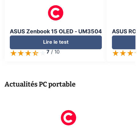
ASUS Zenbook 15 OLED - UM3504
ASUS ROG
Lire le test
7
/
10
Actualités
PC portable