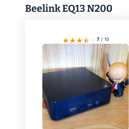
Beelink EQ13 N200
7
/
10