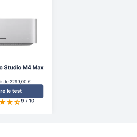
c Studio M4 Max
ir de 2299,00 €
ire le test
9
/
10