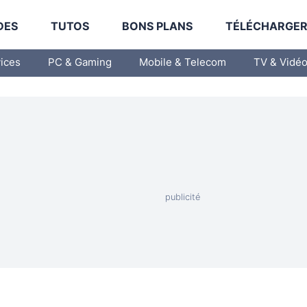
DES
TUTOS
BONS PLANS
TÉLÉCHARGE
vices
PC & Gaming
Mobile & Telecom
TV & Vidé