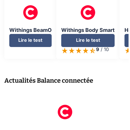
Withings BeamO
Withings Body Smart
Ho
Lire le test
Lire le test
9
/
10
Actualités
Balance connectée