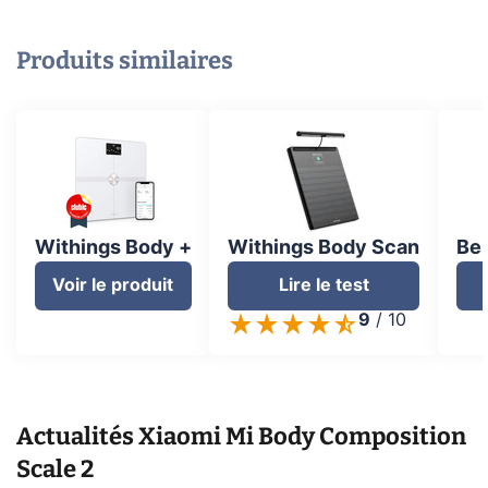
Produits similaires
Withings Body +
Withings Body Scan
Beu
Voir le produit
Lire le test
9
/
10
Actualités
Xiaomi Mi Body Composition
Scale 2