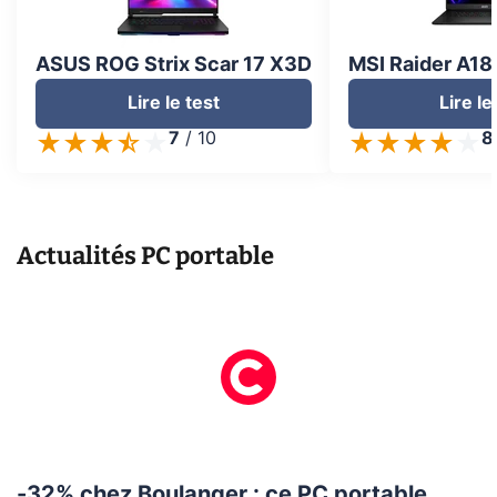
ASUS ROG Strix Scar 17 X3D
MSI Raider A18
Lire le test
Lire le
7
/
10
8
Actualités
PC portable
-32% chez Boulanger : ce PC portable