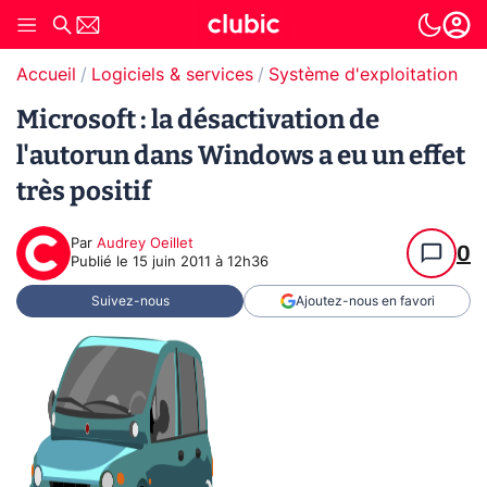
Accueil
Logiciels & services
Système d'exploitation (O
Microsoft : la désactivation de
l'autorun dans Windows a eu un effet
très positif
Par
Audrey Oeillet
0
Publié le
15 juin 2011 à 12h36
Suivez-nous
Ajoutez-nous en favori