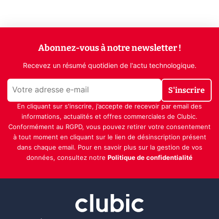
Abonnez-vous à notre newsletter !
Recevez un résumé quotidien de l'actu technologique.
S'inscrire
En cliquant sur s'inscrire, j’accepte de recevoir par email des
informations, actualités et offres commerciales de Clubic.
Conformément au RGPD, vous pouvez retirer votre consentement
à tout moment en cliquant sur le lien de désinscription présent
dans chaque email. Pour en savoir plus sur la gestion de vos
données, consultez notre
Politique de confidentialité