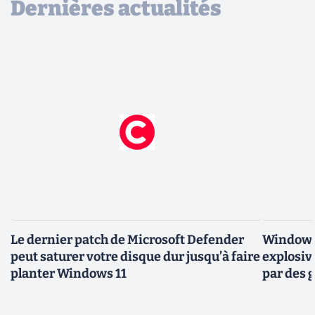
Dernières actualités
Le dernier patch de Microsoft Defender
Windows 
peut saturer votre disque dur jusqu’à faire
explosiv
planter Windows 11
par des 