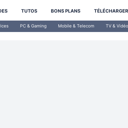
DES
TUTOS
BONS PLANS
TÉLÉCHARGE
vices
PC & Gaming
Mobile & Telecom
TV & Vidé