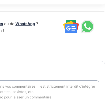
és
ou de
WhatsApp
?
h !