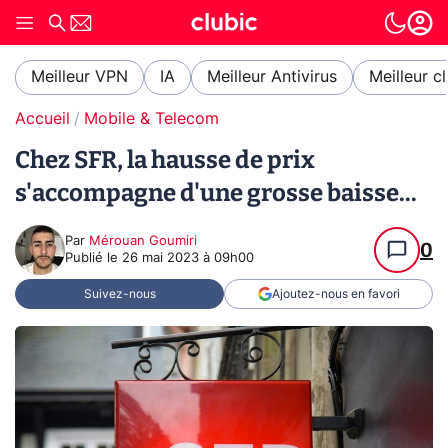
Meilleur VPN
IA
Meilleur Antivirus
Meilleur c
Accueil
Mobile & Telecom
Chez SFR, la hausse de prix
s'accompagne d'une grosse baisse...
Par
Mérouan Goumiri
0
Publié le
26 mai 2023 à 09h00
Suivez-nous
Ajoutez-nous en favori