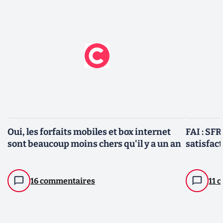
Oui, les forfaits mobiles et box internet
FAI : SFR
sont beaucoup moins chers qu'il y a un an
satisfact
16 commentaires
11 