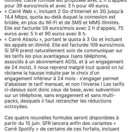
illimités. Cette formule est proposée avec 2 h d'appels
pour 39 euros/mois et avec 3 h pour 49 euros.
« Carré Web », incluant 2 Go d'Internet en 3G jusqu'à
14,4 Mbps, quota au-delà duquel la connexion est
bridée, en plus du Wi-Fi et de SMS et MMS illimités.
Elle est facturée 59 euros/mois avec 2 h d'appels, 75
euros avec 5 h et 90 euros avec 8 h.
« Carré Absolu », portant le quota à 3 Go et incluant
les appels en illimité. Elle est facturée 109 euros/mois.
Si SFR prend naturellement soin de communiquer sur
les tarifs les plus avantageux (sans téléphone,
associés à un abonnement ADSL et à un engagement
de 24 mois), il nous reprend malgré tout quand on lui
réclame la hausse induite par le choix d'un
engagement inférieur à 24 mois : s'engager permet
d'abaisser le tarif mensuel, et non l'inverse ! Les tarifs
ci-dessus sont donc ceux de base, avec subvention
sur un téléphone, sans engagement et sans multi-
packs, desquels il faut retrancher les réductions
octroyées.
Ces quatre nouvelles formules seront disponibles à
partir du 15 juin. SFR lancera enfin des variantes «
Carré Spotify » de certains de ces forfaits, incluant