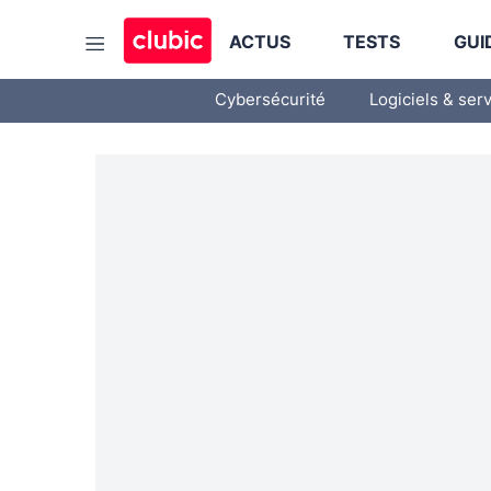
ACTUS
TESTS
GUI
Cybersécurité
Logiciels & ser