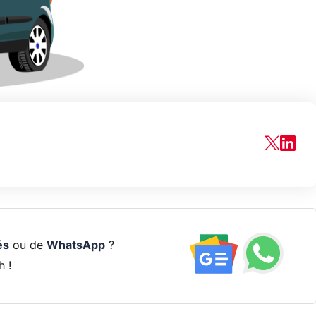
és
ou de
WhatsApp
?
h !