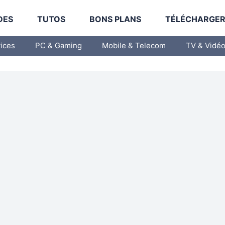
DES
TUTOS
BONS PLANS
TÉLÉCHARGE
vices
PC & Gaming
Mobile & Telecom
TV & Vidé