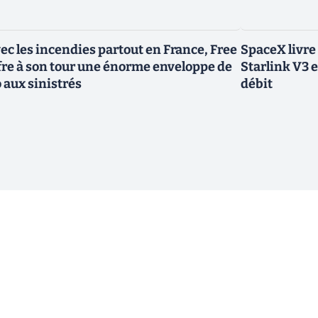
ec les incendies partout en France, Free
SpaceX livre
fre à son tour une énorme enveloppe de
Starlink V3 e
 aux sinistrés
débit