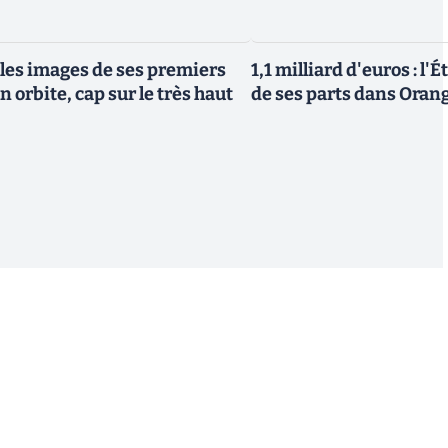
 les images de ses premiers
1,1 milliard d'euros : l'
n orbite, cap sur le très haut
de ses parts dans Oran
S'inscrire