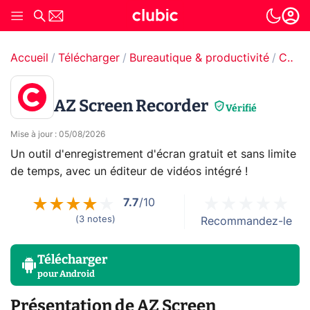
Accueil
Télécharger
Bureautique & productivité
Capture d'écran
AZ Screen Recorder
Vérifié
Mise à jour
:
05/08/2026
Un outil d'enregistrement d'écran gratuit et sans limite
de temps, avec un éditeur de vidéos intégré !
7.7
/10
(
3
notes
)
Recommandez-le
Télécharger
pour
Android
Présentation de AZ Screen