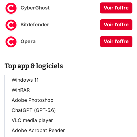
CyberGhost
Voir l'offre
Bitdefender
Voir l'offre
Opera
Voir l'offre
Top app & logiciels
Windows 11
WinRAR
Adobe Photoshop
ChatGPT (GPT-5.6)
VLC media player
Adobe Acrobat Reader