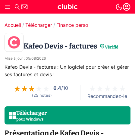
Accueil
Télécharger
Finance perso
Kafeo Devis - factures
Vérifié
Mise à jour
:
05/08/2026
Kafeo Devis - factures : Un logiciel pour créer et gérer
ses factures et devis !
6.4
/10
(
25
notes
)
Recommandez-le
Télécharger
pour
Windows
Présentation de Kafeo Devis -